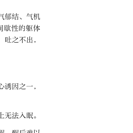
气郁结、气机
间歇性的躯体
，吐之不出，
心诱因之一，
上无法入眠。