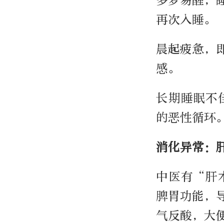
多梦易醒，
再次入睡。
晨起疲惫，
感。
长期睡眠不
的恶性循环
消化异常：
中医有“肝
脾胃功能，
气反酸，大