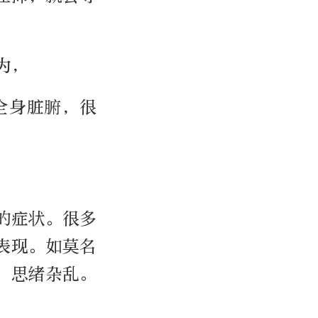
为，
全身脏腑，很
的症状。很多
表现。如莫名
，思绪杂乱。