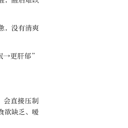
醒，醒后难以
惫，没有清爽
眠→更肝郁”
，会直接压制
食欲缺乏、嗳