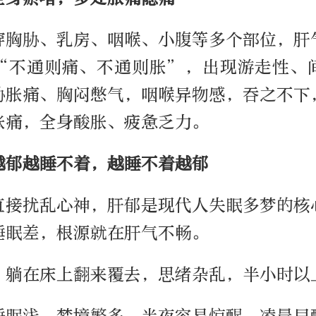
穿胸胁、乳房、咽喉、小腹等多个部位，肝
“不通则痛、不通则胀”，出现游走性、
胁胀痛、胸闷憋气，咽喉异物感，吞之不下
胀痛，全身酸胀、疲惫乏力。
越郁越睡不着，越睡不着越郁
直接扰乱心神，肝郁是现代人失眠多梦的核
睡眠差，根源就在肝气不畅。
，躺在床上翻来覆去，思绪杂乱，半小时以