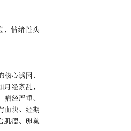
痘，情绪性头
的核心诱因，
如月经紊乱，
，痛经严重、
有血块、经期
宫肌瘤、卵巢