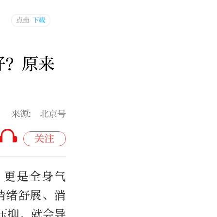
好？原来
来源: 北京号
关注
，更是全身气
情绪舒展、消
压抑，就会导