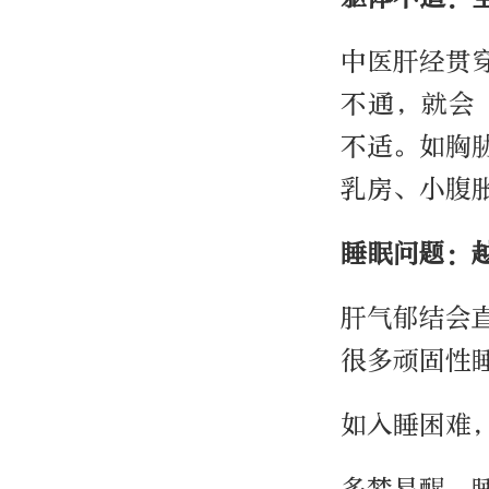
中医肝经贯
不通，就会
不适。如胸
乳房、小腹
睡眠问题：
肝气郁结会
很多顽固性
如入睡困难