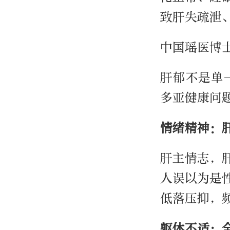
致肝失疏泄
中国瑶医博
肝郁不是单
多亚健康问
情绪精神：
肝主情志，
人误以为是
低落压抑，
躯体不适：