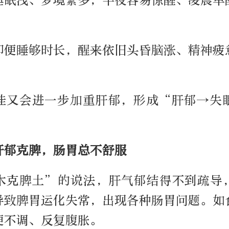
睡眠浅、梦境繁多，半夜容易惊醒、凌晨早
即便睡够时长，醒来依旧
头昏脑涨
、精神疲
佳又会进一步加重肝郁，形成“肝郁→失
。
肝郁克脾，肠胃总不舒服
木克脾土”的说法，肝气郁结得不到疏导
导致脾胃运化失常，出现各种肠胃问题。如
便不调、反复腹胀。