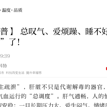
普】 总叹气、爱烦躁、睡不
郁”了！
9:39
科协
服务 科技改变生活 提升幸福感
主疏泄”，肝脏不只是代谢解毒的器官
气血运行的“总调度”。肝气通畅，人的
眠安稳；一旦长期压力大、爱生闷气、情绪