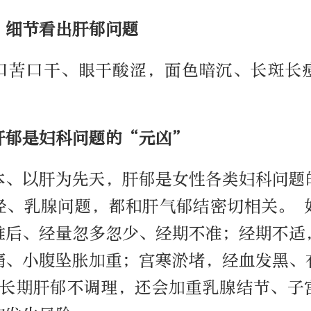
：细节看出肝郁问题
口苦口干、眼干酸涩，面色暗沉、长斑长
肝郁是妇科问题的“元凶”
本、以肝为先天，肝郁是女性各类妇科问题
经、乳腺问题，都和肝气郁结密切相关。 
推后、经量忽多忽少、经期不准；经期不适
痛、小腹坠胀加重；宫寒淤堵，经血发黑、
 长期肝郁不调理，还会加重乳腺结节、子