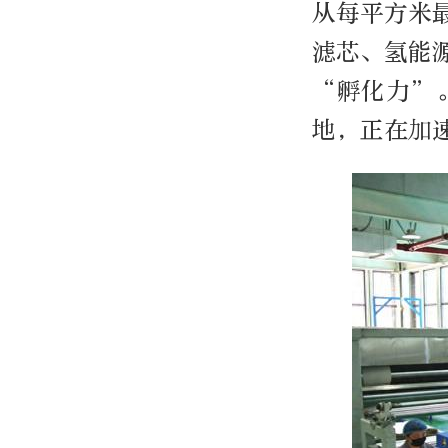
从每平方米
滤芯、氢能
“孵化力”
地，正在加