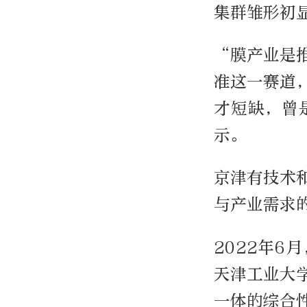
集群雏形初
“膜产业是
准这一赛道
才短缺，曾
示。
京津有技术
与产业需求
2022年
天津工业大
一体的综合