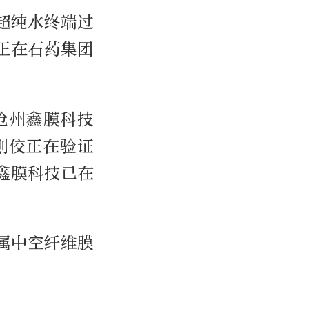
超纯水终端过
正在石药集团
沧州鑫膜科技
则佼正在验证
鑫膜科技已在
属中空纤维膜