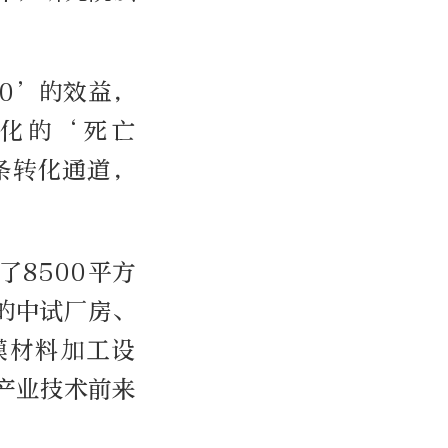
00’的效益，
转化的‘死亡
条转化通道，
8500平方
的中试厂房、
膜材料加工设
产业技术前来