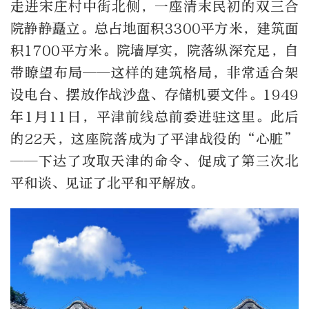
走进宋庄村中街北侧，一座清末民初的双三合
院静静矗立。总占地面积3300平方米，建筑面
积1700平方米。院墙厚实，院落纵深充足，自
带瞭望布局——这样的建筑格局，非常适合架
设电台、摆放作战沙盘、存储机要文件。1949
年1月11日，平津前线总前委进驻这里。此后
的22天，这座院落
成为了
平津战役的“心脏”
——下达了攻取天津的命令、促成了第三次北
平和谈、见证了北平和平解放。