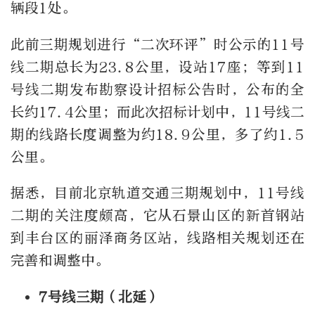
辆段1处。
此前三期规划进行“二次环评”时公示的11号
线二期总长为23.8公里，设站17座；等到11
号线二期发布勘察设计招标公告时，公布的全
长约17.4公里；而此次招标计划中，11号线二
期的线路长度调整为约18.9公里，多了约1.5
公里。
据悉，目前北京轨道交通三期规划中，11号线
二期的关注度颇高，它从石景山区的新首钢站
到丰台区的丽泽商务区站，线路相关规划还在
完善和调整中。
7号线三期（北延）