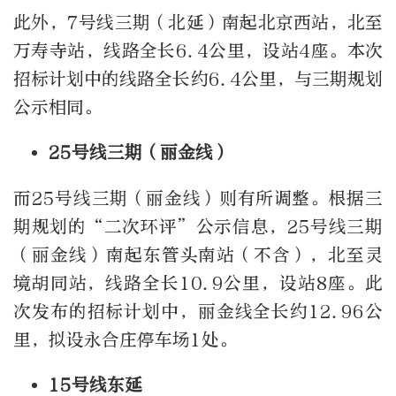
此外，7号线三期（北延）南起北京西站，北至
万寿寺站，线路全长6.4公里，设站4座。本次
招标计划中的线路全长约6.4公里，与三期规划
公示相同。
25号线三期（丽金线）
而25号线三期（丽金线）则有所调整。根据三
期规划的“二次环评”公示信息，25号线三期
（丽金线）南起东管头南站（不含），北至灵
境胡同站，线路全长10.9公里，设站8座。此
次发布的招标计划中，丽金线全长约12.96公
里，拟设永合庄停车场1处。
15号线东延