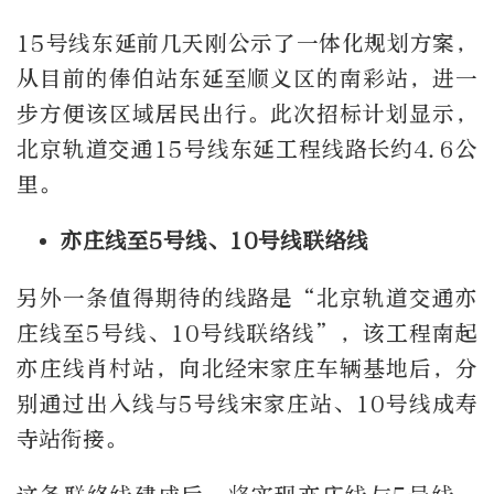
15号线东延前几天刚公示了一体化规划方案，
从目前的俸伯站东延至顺义区的南彩站，进一
步方便该区域居民出行。此次招标计划显示，
北京轨道交通15号线东延工程线路长约4.6公
里。
亦庄线至5号线、10号线联络线
另外一条值得期待的线路是“北京轨道交通亦
庄线至5号线、10号线联络线”，该工程南起
亦庄线肖村站，向北经宋家庄车辆基地后，分
别通过出入线与5号线宋家庄站、10号线成寿
寺站衔接。