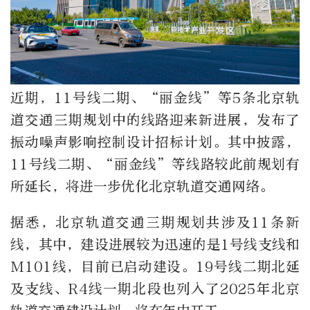
近期，11号线二期、“丽金线”等5条北京轨
道交通三期规划中的线路迎来新进展，发布了
振动噪声影响控制设计招标计划。其中披露，
11号线二期、“丽金线”等线路较此前规划有
所延长，将进一步优化北京轨道交通网络。
据悉，北京轨道交通三期规划共涉及11条新
线，其中，建设进展较为迅速的是1号线支线和
M101线，目前已启动建设。19号线二期北延
及支线、R4线一期北段也列入了2025年北京