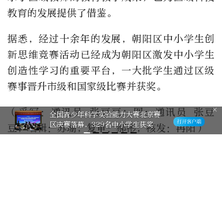
教育的发展提供了借鉴。
据悉，经过十余年的发展，朝阳区中小学生创
新思维竞赛活动已经成为朝阳区激发中小学生
创造性学习的重要平台，一大批学生通过区级
赛事晋升市级和国家级比赛并获奖。
（采写：通讯员 张豆豆；图：通讯员 张豆
全国青少年科学实验能力大赛北京赛
区决赛落幕，329名中小学生获奖
豆；编辑：苏珊；复审：郝彬；核发：冉阳）
作者：
现代教育报
1