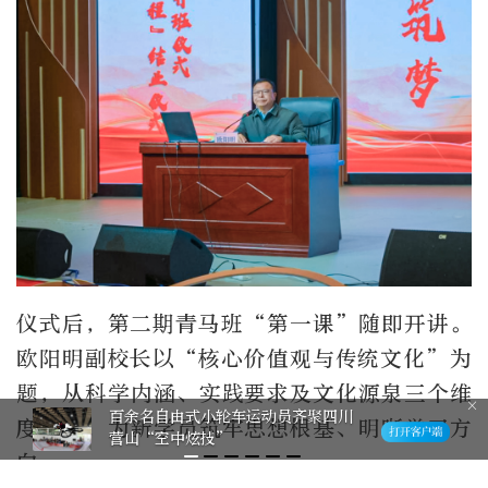
仪式后，第二期青马班“第一课”随即开讲。
欧阳明副校长以“核心价值观与传统文化”为
题，从科学内涵、实践要求及文化源泉三个维
四川营山：擘画丘区农业农村现代化
度授课，为新学员筑牢思想根基、明晰学习方
建设新蓝图
向。