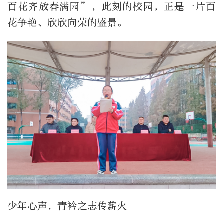
百花齐放春满园”，此刻的校园，正是一片百
花争艳、欣欣向荣的盛景。
少年心声，青衿之志传薪火