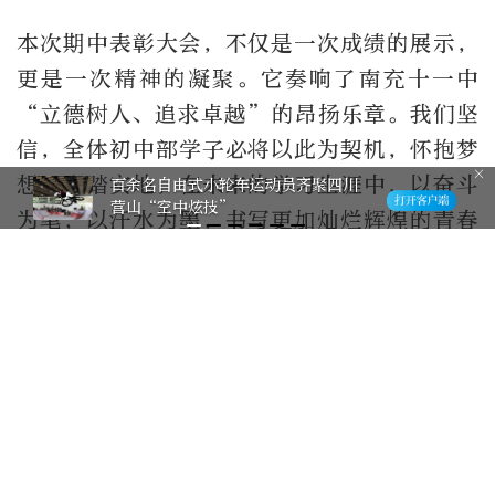
本次期中表彰大会，不仅是一次成绩的展示，
更是一次精神的凝聚。它奏响了南充十一中
“立德树人、追求卓越”的昂扬乐章。我们坚
信，全体初中部学子必将以此为契机，怀抱梦
想，脚踏实地，在未来的学习生涯中，以奋斗
百余名自由式小轮车运动员齐聚四川
营山“空中炫技”
为笔，以汗水为墨，书写更加灿烂辉煌的青春
篇章!(舒予、李敏)
作者：
绸都在线
特别声明：本文为北京日报新媒体平台“北京号”作者上传并发布，仅代
表作者观点，北京日报仅提供信息发布平台。未经许可，不得转载。