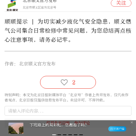
北京顺义官方发布
关注
北京市顺义区官方北京号
顺顺提示 | 为切实减少液化气安全隐患，顺义燃
气公司集合日常检修中常见问题，为您总结两点核
心注意事项，请务必记牢。
作者：
北京顺义官方发布
2
特别声明：本文为北京日报新媒体平台“北京号”作者上传并发布，仅代表作
者观点，北京日报仅提供信息发布平台。未经许可，不得转载。
下班路上的双彩虹，您邂逅了吗？