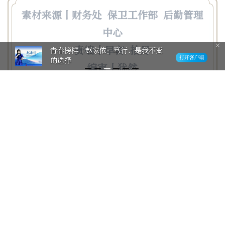
素材来源丨财务处 保卫工作部 后勤管理
中心
责编丨早言 拾月
青春榜样｜赵家依：笃行，是我不变
的选择
编审丨犹然
主编丨党委宣传部