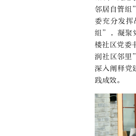
邻居自管组
委充分发挥
组”，凝聚
楼社区党委
润社区邻里
深入阐释党
践成效。