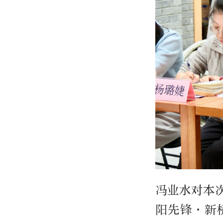
冯业水对本
阳先锋·新