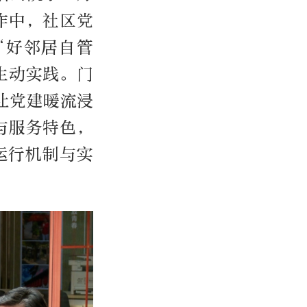
作中，社区党
“好邻居自管
生动实践。门
让党建暖流浸
与服务特色，
运行机制与实