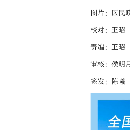
图片：区民
校对：王昭 
责编：王昭
审核：侯明
签发：陈曦