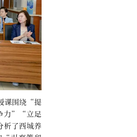
授课围绕“提
争力”“立足
分析了西城养