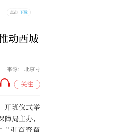
推动西城
来源: 北京号
关注
”开班仪式举
保障局主办，
才“引育管留