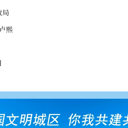
政局
卢熙
月