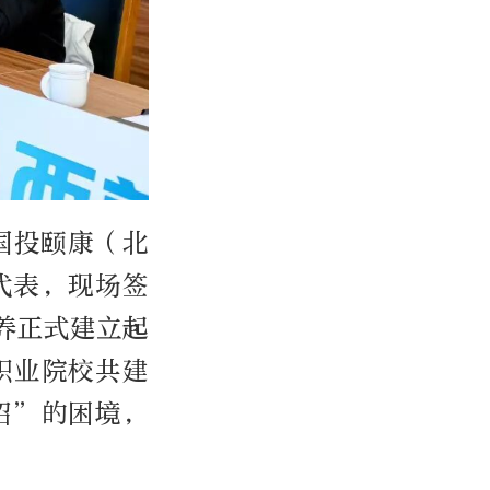
国投颐康（北
代表，现场签
养正式建立起
职业院校共建
招”的困境，