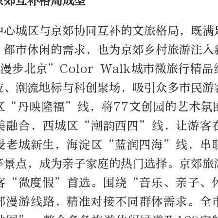
京郊互补格局成型
中心城区与京郊协同互补的文旅格局，既满
、都市休闲的需求，也为京郊乡村旅游注入
漫步北京”Color Walk城市微旅行精
位、潮流地标与科创聚场，吸引众多市民游
区“丹映隆福”线，将77文创园的艺术氛
美融合，西城区“潮韵西四”线，让游客
受老城新生，海淀区“蓝润四海”线，串
等景点，成为亲子家庭的热门选择。京郊旅
客“微度假”首选。围绕“音乐、亲子、
郊漫游线路，精准对接不同群体需求。全