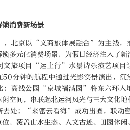
解锁消费新场景
”，北京以“文商旅体展融合”为主线，
解锁多元化消费场景，为假日经济注入了新
河文旅项目“运上行”水景诗乐演艺项目
在50分钟的航程中通过光影实景演出，沉
化；高线公园“京城福满园”将东六环入
休闲空间，串联起北运河风光与三大文化地
新去处；“来密云看海”成功出圈，联动密
点位，覆盖山水生态、人文古迹、田园休闲