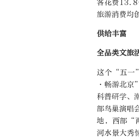
客花费13.
旅游消费均
供给丰富
全品类文旅
这个“五一
·畅游北京
科普研学、
部鸟巢演唱
地，西部“
河水景大秀惊