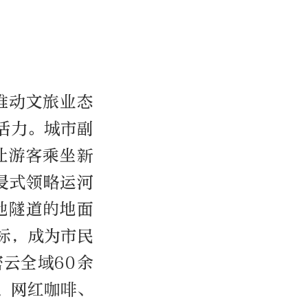
推动文旅业态
活力。城市副
让游客乘坐新
浸式领略运河
地隧道的地面
标，成为市民
云全域60余
、网红咖啡、