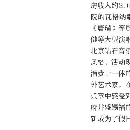
房收入约2
院的瓦格纳
《唐璜》等
健等大型演
北京钻石音
风格，活动
消费于一体
外艺术家，
乐章中感受
府井盛锡福
新成为了假