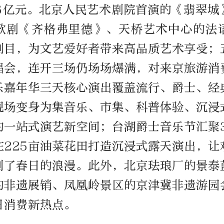
.6亿元。北京人民艺术剧院首演的《翡翠城
歌剧《齐格弗里德》、天桥艺术中心的法
剧目，为文艺爱好者带来高品质艺术享受；
唱会，连开三场仍场场爆满，对来京旅游消
乐嘉年华三天核心演出覆盖流行、爵士、经
现场变身为集音乐、市集、科普体验、沉浸
的一站式演艺新空间；台湖爵士音乐节汇聚3
在225亩油菜花田打造沉浸式露天演出，让
到了春日的浪漫。此外，北京珐琅厂的景泰
的非遗展销、凤凰岭景区的京津冀非遗游园
日消费新热点。