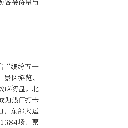
，游客接待量与
出“缤纷五一
、景区游览、
效应初显。北
成为热门打卡
力，东部大运
1684场，票