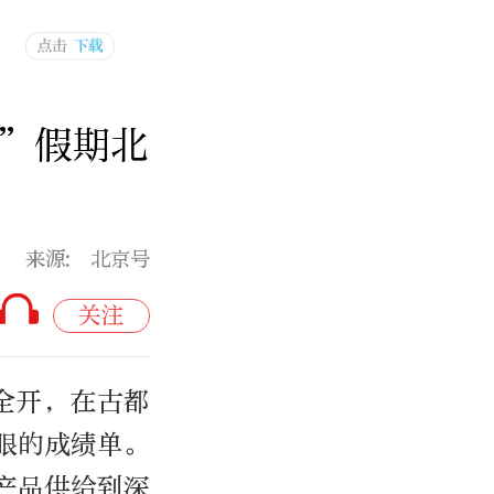
一”假期北
来源: 北京号
关注
全开，在古都
眼的成绩单。
产品供给到深