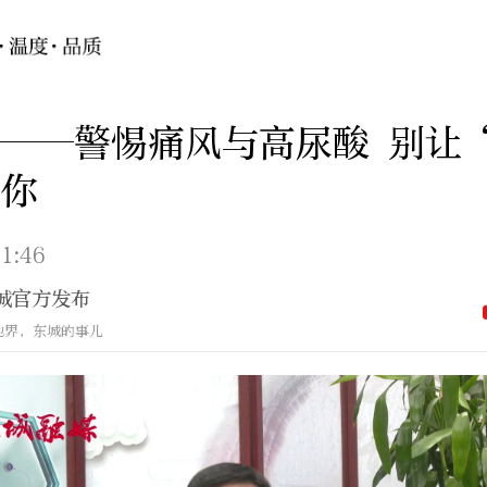
——警惕痛风与高尿酸 别让
上你
1:46
城官方发布
地界，东城的事儿