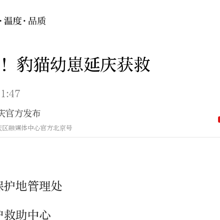
！豹猫幼崽延庆获救
1:47
庆官方发布
庆区融媒体中心官方北京号
保护地管理处
护救助中心