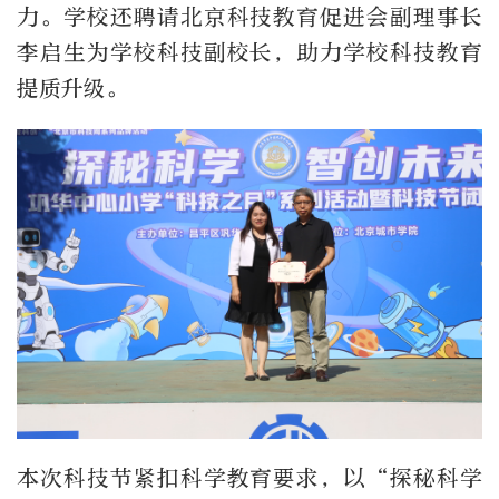
力。学校还聘请北京科技教育促进会副理事长
李启生为学校科技副校长，助力学校科技教育
提质升级。
本次科技节紧扣科学教育要求，以“探秘科学