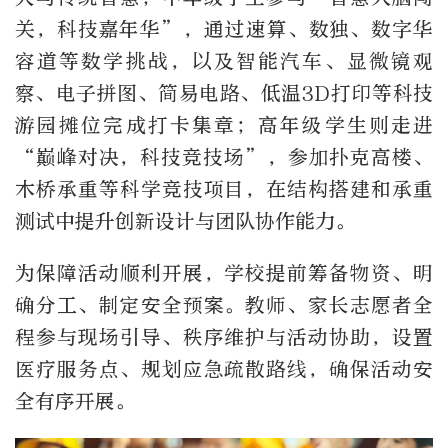
关，科技嘉年华”，通过速算、数独、数字华
容道等数学挑战，以及智能汽车、显微镜观
察、电子拼图、简易电路、低温3D打印等科技
游园摊位完成打卡集章；高年级学生则走进
“巅峰对决，科技竞技场”，参加扑克高楼、
木桥承重等科学竞技项目，在结构搭建和承重
测试中提升创新设计与团队协作能力。
为保障活动顺利开展，学校提前筹备物资、明
确分工、制定安全预案。教师、家长志愿者全
程参与现场引导、秩序维护与活动协助，设置
医疗服务点、规划应急疏散路线，确保活动安
全有序开展。